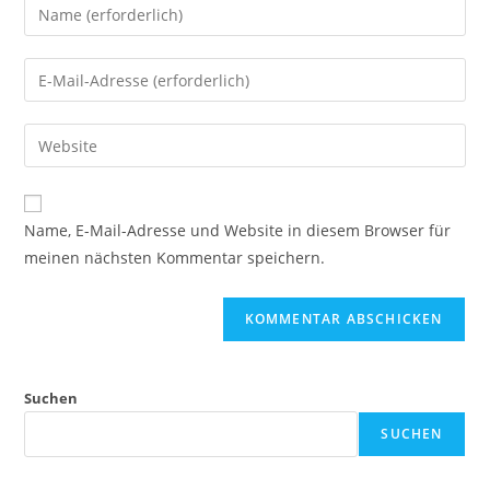
Gib
deinen
Namen
Gib
oder
deine
Benutzernamen
E-
Gib
zum
Mail-
deine
Kommentieren
Adresse
Website-
ein
zum
URL
Name, E-Mail-Adresse und Website in diesem Browser für
Kommentieren
ein
meinen nächsten Kommentar speichern.
ein
(optional)
Suchen
SUCHEN