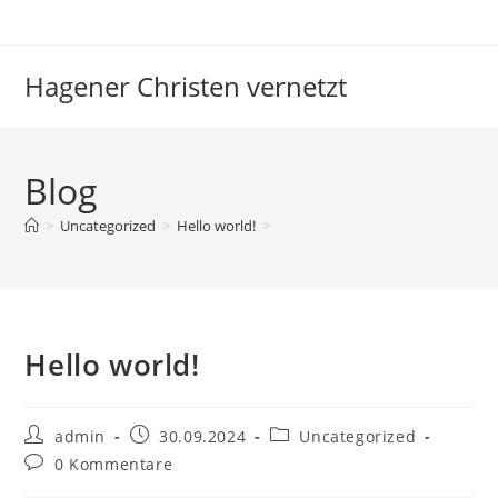
Zum
Inhalt
springen
Hagener Christen vernetzt
Blog
>
Uncategorized
>
Hello world!
>
Hello world!
Beitrags-
Beitrag
Beitrags-
admin
30.09.2024
Uncategorized
Autor:
veröffentlicht:
Kategorie:
Beitrags-
0 Kommentare
Kommentare: